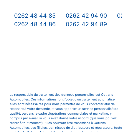
0262 48 44 85
0262 42 94 90
0262
0262 48 44 86
0262 42 94 89
Le responsable du traitement des données personnelles est Cotrans
Automobiles. Ces informations font l’objet d’un traitement automatisé,
elles sont nécessaires pour nous permettre de vous contacter afin de
répondre à votre demande, et vous apporter un service personnalisé de
qualité, ou dans le cadre d’opérations commerciales et marketing, y
compris par e-mail si vous avez donné votre accord (que vous pouvez
retirer à tout moment). Elles pourront être transmises à Cotrans
Automobiles, ses filiales, son réseau de distributeurs et réparateurs, toute